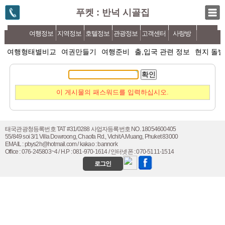
푸켓 : 반넉 시골집
여행정보
지역정보
호텔정보
관광정보
고객센터
사랑방
여행형태별비교
여권만들기
여행준비
출,입국 관련 정보
현지 돌발
확인
이 게시물의 패스워드를 입력하십시오.
태국관광청등록번호 TAT #31/0288 사업자등록번호 NO. 18054600405
55/849 soi 3/1 Villa Dowroong, Chaofa Rd., Vichit A.Muang, Phuket 83000
EMAIL : pbys2h@hotmail.com / kakao : bannork
Office : 076-245803~4 / H.P : 081-970-1614 / 인터넷폰 : 070-5111-1514
로그인