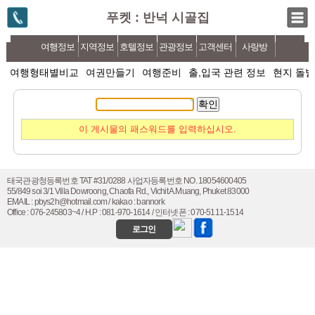
푸켓 : 반넉 시골집
여행정보
지역정보
호텔정보
관광정보
고객센터
사랑방
여행형태별비교
여권만들기
여행준비
출,입국 관련 정보
현지 돌발
확인
이 게시물의 패스워드를 입력하십시오.
태국관광청등록번호 TAT #31/0288 사업자등록번호 NO. 18054600405
55/849 soi 3/1 Villa Dowroong, Chaofa Rd., Vichit A.Muang, Phuket 83000
EMAIL : pbys2h@hotmail.com / kakao : bannork
Office : 076-245803~4 / H.P : 081-970-1614 / 인터넷폰 : 070-5111-1514
로그인