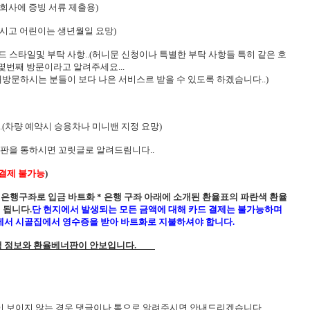
험회사에 증빙 서류 제출용)
시고 어린이는 생년월일 요망)
드 스타일및 부탁 사항..(허니문 신청이나 특별한 부탁 사항들 특히 같은 호
몇번째 방문이라고 알려주세요...
문하시는 분들이 보다 나은 서비스르 받을 수 있도록 하겠슴니다..)
.(차량 예약시 승용차나 미니밴 지정 요망)
시판을 통하시면 꼬릿글로 알려드림니다..
 결제 불가능
)
된 은행구좌로 입금 바트화 * 은행 구좌 아래에 소개된 환율표의 파란색 환율
 됩니다.
단 현지에서 발생되는 모든 금액에 대해 카드 결제는 불가능하며
에서 시골집에서 영수증을 받아 바트화로 지불하셔야 합니다.
행 정보와 환율베너판이 안보입니다
.
이 보이지 않는 경우 댓글이나 톡으로 알려주시면 안내드리겠습니다
.