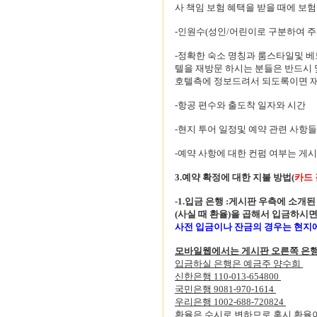
사 책임 보험 혜택을 받을 때에 보
-인원수(성인/어린이로 구분하여 주
-정확한 숙소 명칭과 룸스타일및 베
텔을 재방문 하시는 분들은 반드시 
호텔측에 정보드려서 되도록이면 재방
-항공 편수와 출도착 일자와 시간
-현지 투어 일정및 예약 관련 사항들
-예약 사항에 대한 컨펌 여부는 게
3.예약 확정에 대한 지불 방법(
카드
-1.입금 은행 :게시판 우측에 소개
(사실 때 환율)을 곱해서 입금하시면
사전 입금이나 잔금의 경우는 현지
모바일웹에서는 게시판 오른쪽 은
입금하실 은행은 예금주 양수희
신한은행
110-013-654800
국민은행
9081-970-1614
우리은행
1002-688-720824
환율은 수시로 변하므로 혹시 환율