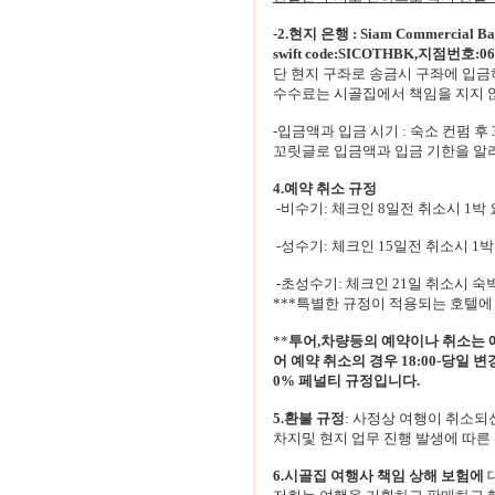
-2.현지 은행 : Siam Commercial 
swift code:SICOTHBK,지점번호:063
단 현지 구좌로 송금시 구좌에 입
수수료는 시골집에서 책임을 지지 
-입금액과 입금 시기 : 숙소 컨펌
꼬릿글로 입금액과 입금 기한을 알
4.예약 취소 규정
-비수기: 체크인 8일전 취소시 1박 
-성수기: 체크인 15일전 취소시 1박
-초성수기: 체크인 21일 취소시 숙
***특별한 규정이 적용되는 호텔에
**
투어,차량등의 예약이나 취소는 예
어 예약 취소의 경우 18:00-당일 
0% 페널티 규정입니다.
5.환불 규정
: 사정상 여행이 취소되
차지및 현지 업무 진행 발생에 따른
6.시골집 여행사 책임 상해 보험에
대