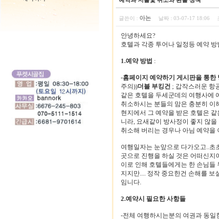
예약과 지불및 취소와 환불 정책
아논
글쓴이 :
날짜 :
03-07-17 18:06
안녕하세요?
호텔과 각종 투어나 일정등 예약 방
1.예약 방법
:
-홈페이지 예약하기 게시판을 통한
주의))
더블 부킹건
; 갑작스러운 항
같은 호텔을 두세군데의 여행사에 
취소하시는 분들의 맘은 충분히 이해
현지에서 그 예약을 받은 호텔은 같은
니라, 요새같이 방사정이 좋지 않을
취소해 버리는 경우나 아님 예약을 
여행일자는 눈앞으로 다가오고..초초
곳으로 진행을 하실 것은 어떠신지여.
이로 인해 호텔들에게는 한 손님들
지지만.... 정작 중요한건 손해를 
임니다.
2.예약시 필요한 사항들
-전체 여행하시는분의 여권과 동일한