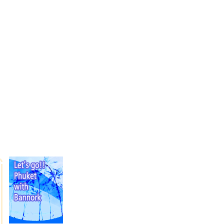
LOGIN
|
JOIN US
|
SITE MAP