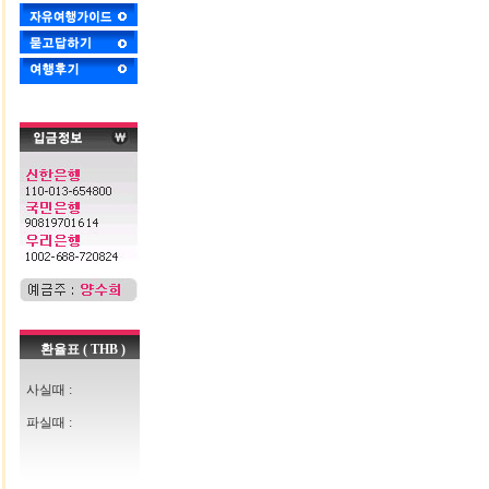
환율표 ( THB )
사실때 :
파실때 :