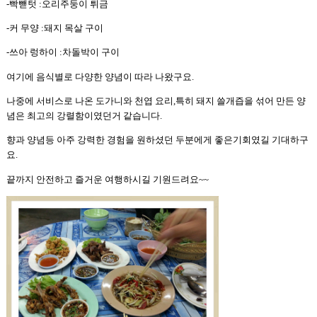
-
빡뺃텃
:
오리주둥이 튀금
-
커 무양
:
돼지 목살 구이
-
쓰아 렁하이
:
차돌박이 구이
여기에 음식별로 다양한 양념이 따라 나왔구요
.
나중에 서비스로 나온 도가니와 천엽 요리
,
특히 돼지 쓸개즙을 섞어 만든 양
념은 최고의 강렬함이였던거 같습니다
.
향과 양념등 아주 강력한 경험을 원하셨던 두분에게 좋은기회였길 기대하구
요
.
끝까지 안전하고 즐거운 여행하시길 기원드려요
~~