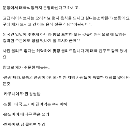
분당에서 태국식당까지 운영하신다고 하시고
,
고급 타이식보다는 오리저널 현지 음식을 드시고 싶다는소박한
(?)
보통의 요
구에 제가 모시고 간 이싼 음식 전문 식당
“
이싼씨티
”..
외국인 입맛에 맞춘게 아니라 향을 포함한 모든 것을이싼식으로 해 달라는
강력한 주문에도 정말 맛나게 잘 드시더군요
^^
사진 올려도 좋다는 허락하에 몇장 올려드립니다
.
제 태국 친구도 함께 했네
요
.
참고로 제가 주문한 메뉴는
..
-
쏨땀 빠라
:
보통의 쏨땀이 아니라 이싼 지방 사람들이 특별한 재료를 넣어 만
든것
.
-
카우니여우
:
찐 찹쌀밥
-
찜쭘
:
태국 도기에 끓여먹는 수끼야끼
-
숩노마이
:
대나무 죽순 요리
-
엔까이텃
:
닭 물렁뼈 튀김