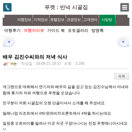
푸켓 : 반넉 시골집
여행정보
지역정보
호텔정보
관광정보
고객센터
사랑방
여행후기
여행자리뷰
가이드 북
포토갤러리
방명록
배우 김진수씨와의 저녁 식사
작성일 : 16-08-21 18:57
조회 : 3,296
아논
목록
개그맨으로 데뷔해서 연기자와 배우의 길을 걷고 있는 김진수님께서 아내와
함께 휴가차 자유 여행으로 푸켓을 오셨습니다
.
친구분이 저희 시골집의 오랜 단골이셔서 소개를 해 주셨네요
.
밀레니엄 리조트에서
4
박
/
판와비치프론트에서
4
박을 하시는데요
.
일정중 오토바이를 빌려서 이곳 저곳 구경다니시는 진정 푸켓매니아시네요
.
^^