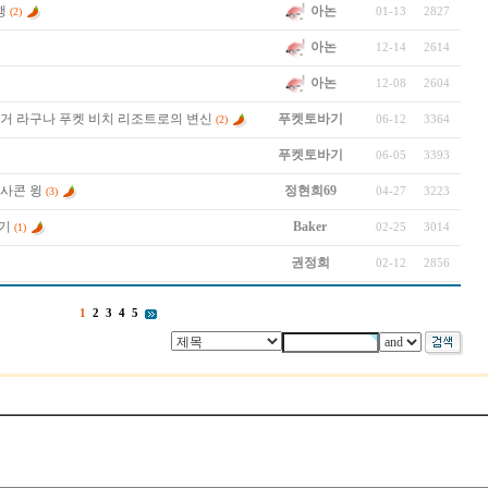
아논
행
01-13
2827
(2)
아논
12-14
2614
아논
12-08
2604
거 라구나 푸켓 비치 리조트로의 변신
푸켓토바기
06-12
3364
(2)
푸켓토바기
06-05
3393
사콘 윙
정현희69
04-27
3223
(3)
용기
Baker
02-25
3014
(1)
권정희
02-12
2856
1
2
3
4
5