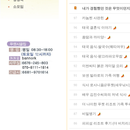
소모임
내가 경험했던 것은 무엇이던지.
카놈찐 사판힌
97
태국 결혼식 이야기
96
쏨땀과 까이양~
95
태국 음식-쌀국수(꿰띠여우)
94
태국 음식-팓끄라파오무쌉
93
이싼씨티 붉은 개미알 요리
92
보센 빌라로의 가족 여행
91
식사 로사니욤@푸켓(새우낚시
90
배우 김진수씨와의 저녁 식사
89
더 나이한 푸켓 리조트 가족 투
88
비밀병기
87
피피섬 리조트 후기 (더 비치리
86