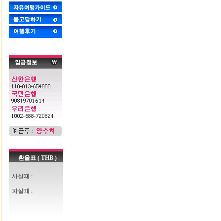
환율표 ( THB )
사실때 :
파실때 :