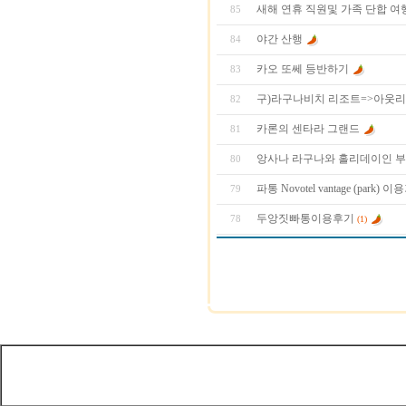
새해 연휴 직원및 가족 단합 여
85
야간 산행
84
카오 또쎄 등반하기
83
구)라구나비치 리조트=>아웃리
82
카론의 센타라 그랜드
81
앙사나 라구나와 홀리데이인 부
80
파통 Novotel vantage (park) 이
79
두앙짓빠통이용후기
78
(1)