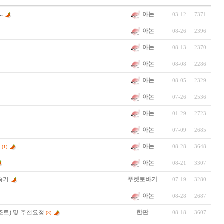
아논
.
03-12
7371
아논
08-26
2396
아논
08-13
2370
아논
08-08
2286
아논
08-05
2329
아논
07-26
2536
아논
01-29
2723
아논
07-09
2685
아논
)
08-28
3648
(1)
아논
08-21
3307
숙기
푸켓토바기
07-19
3280
아논
08-28
2687
조트) 및 추천요청
한판
08-18
3607
(3)