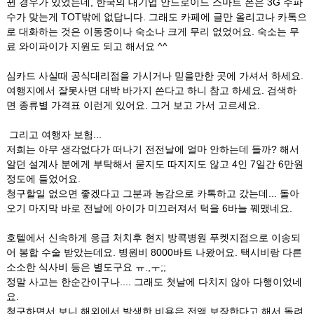
뀐 경우가 있었는데, 한국의 대기업 안드로이드 스마트 폰은 3G 주파
수가 맞는게 TOT밖에 없답니다. 그래도 카페에 글만 올리고나 카톡으
로 대화하는 것은 이동중이나 숙소나 크게 무리 없었어요. 숙소는 무
료 와이파이가 지원도 되고 해서요 ^^
심카드 사실때 공식대리점을 가시거나 믿을만한 곳에 가셔서 하세요.
여행지에서 잘못사면 대박 바가지 쓴다고 하니 참고 하세요. 검색하
면 종류별 가격표 이런게 있어요. 그거 보고 가서 고르세요.
그리고 여행자 보험...
저희는 아무 생각없다가 떠나기 전전날에 얼마 안하는데 들까? 해서
알던 설계사 분에게 부탁해서 묻지도 따지지도 않고 4인 7일간 6만원
정도에 들었어요.
청구할일 없으면 좋겠다고 그분과 농감으로 카톡하고 갔는데... 돌아
오기 마지막 바로 전날에 아이가 미끄러져서 턱을 6바늘 꿰맸네요.
호텔에서 신속하게 응급 처치후 현지 방콕병원 푸켓지점으로 이송되
어 봉합 수술 받았는데요. 병원비 8000바트 나왔어요. 택시비랑 다른
소소한 식사비 등은 별도구요 ㅠ.,ㅜ;;
정말 사고는 한순간이구나.... 그래도 첫날에 다치지 않아 다행이었네
요.
청구하면서 보니 해외에서 발생한 비용은 전액 보장한다고 해서 돌려