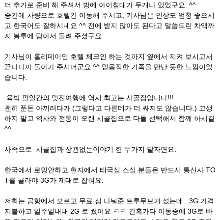
더 추가로 준비 해 주셔서 방에 아이침대가 두개나 있었구요. ^^
중간에 차량으로 호텔간 이동해 주시고, 기사님은 인상도 엄청 좋으시
고 한국어도 잘하시네요 ^^ 전에 받지 않아도 된다고 말씀드린 차액까
지 봉투에 담아서 돌려 주셨구요.
기사님이 홀리데이인 호텔 체크인 하는 것까지 옆에서 지켜 보시고서
끝나니까 돌아가 주시더군요 ^^ 믿음직한 가족을 만난 듯한 느낌이었
습니다.
육박 팔일간의 멋진여행에 역시 최고는 시골집입니다!!!
괜히 푼돈 아끼려다가 (그렇다고 다른데가 더 싸지도 않습니다.) 고생
하지 말고 역사와 전통이 오랜 시골집으로 다들 선택해서 함께 하시길
^^
사족으로 시골집과 상관없는이야기 한 두가지 달자면요.
한국에서 로밍안하고 현지에서 태국심 스실 분들은 반드시 통신사 TO
T를 골라야 3G가 제대로 잡혀요.
저희는 공항에서 모르고 무료 심 나눠준 트루무브거 섰는데.. 3G 가격
지불하고 일주일내내 2G 로 썼어요 ㅋㅋ 간혹가다 이동중에 3G로 바