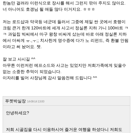
한놈만 걸려라 이런식으로 장사를 해서 그런지 깎아 주지도 않아요.
너 아니어도 호갱님 될 애들 많다 이거지요. ㅎㅎㅎ
저는 로드샵과 약국등 네군데 들러서 그중에 제일 싼 곳에서 호랭이
크림 큰거 한개 120바트에 세개 사고서 정실론 지하 가니 100바트 ㅋ
ㅋ 과일칩 빅씨에서 마구 왕창 비싸게 샀는데 바로 아래 정실론 지하
에서 더싸게 ㅠ.,ㅜ;; 치사한게 영수증에 다가 노 리펀드, 즉 환불 안됨
이라고 써 놨어요. 쳇.
잘 보고 사시길 ^^
아무튼 이런저런 에프소드와 사고는 있었지만 저희가족에게 잊을수
없는 소중한 추억이 되었습니다.
이자리를 빌어 사장님께 감사 말씀전해 드립니다 ^^
푸켓박실장
14-08-14 13:00
안녕하세요?
저희 시골집을 다시 이용하시어 즐거운 여행을 하셨다니 저희도