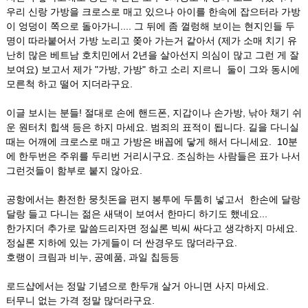
우리 신랑 가방을 크로스로 매고 있으나 아이를 한속에 잡으터라 가방
이 엉덩이 쪽으로 돌아가니.... 그 뒤에 좀 껄렁해 보이는 현지인들 두
명이 따라붙어서 가방 노리고 쫒아 가는거 같아서 (제가 소매 치기 유
난히 많은 베트남 호치민에서 2년을 살아선지 의심이 많고 그런 게 잘
보여요) 보고서 제가 "가방, 가방" 하고 소리 지르니 둘이 그와 동시에
모른척 하고 떨어 지더라구요.
이글 보시는 분들! 절대로 손에 핸드폰, 지갑이나 손가방, 낚아 채기 쉬
운 원터치 힙색 등은 하지 마세요. 범죄의 표적이 됩니다. 길을 다니실
때는 어깨에 크로스로 매고 가방은 배꼽에 닿게 해서 다니세요. 10분
에 한두번은 주위를 두리번 거리시구요. 조심하는 사람들은 표가 나서
그런것들이 함부로 붙지 않아요.
공항에서는 환전한 뭉칫돈을 편지 봉투에 두툼히 넣고서 한손에 달랑
달랑 들고 다니는 젊은 새댁이 보여서 한마디 하기도 했네요...
한가지더 추가로 말씀드리자면 정실론 빅씨 싸다고 생각하지 마세요.
정실론 지하에 있는 가게들이 더 싼경우도 많더라구요.
호랭이 크림과 비누, 공예품, 과일 칩등등
로드샵에서는 정말 기념으로 한두개 살거 아니면 사지 마세요.
터무니 없는 가격 정말 많더라구요.