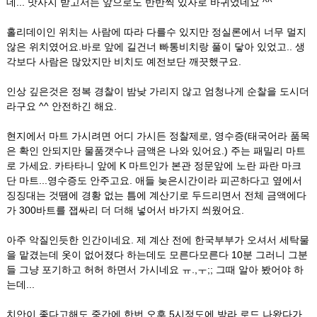
데... 맛사지 받고서는 앞으로도 반반씩 있자로 바귀었네요 ^^
홀리데이인 위치는 사람에 따라 다를수 있지만 정실론에서 너무 멀지
않은 위치였어요.바로 앞에 길건너 빠통비치랑 풀이 닿아 있었고.. 생
각보다 사람은 많았지만 비치도 예전보단 깨끗했구요.
인상 깊은것은 정복 경찰이 밤낮 가리지 않고 엄청나게 순찰을 도시더
라구요 ^^ 안전하긴 해요.
현지에서 마트 가시려면 어디 가시든 정찰제로, 영수증(태국어라 품목
은 확인 안되지만 물품갯수나 금액은 나와 있어요.) 주는 패밀리 마트
로 가세요. 카타타니 앞에 K 마트인가 본관 정문앞에 노란 파란 마크
단 마트...영수증도 안주고요. 애들 늦은시간이라 피곤하다고 옆에서
징징대는 것땜에 경황 없는 틈에 계산기로 두드리면서 전체 금액에다
가 300바트를 잽싸리 더 더해 넣어서 바가지 씌웠어요.
아주 악질인듯한 인간이네요. 제 계산 전에 한국부부가 오셔서 세탁물
을 맡겼는데 옷이 없어졌다 하는데도 모른다모른다 10분 그러니 그분
들 그냥 포기하고 허허 하면서 가시네요 ㅠ.,ㅜ;; 그때 알아 봤어야 하
는데...
치안이 좋다고해도 중간에 한번 오후 5시정도에 방라 로드 나왔다가