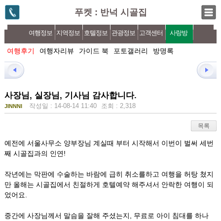
푸켓 : 반넉 시골집
여행정보
지역정보
호텔정보
관광정보
고객센터
사랑방
여행후기
여행자리뷰
가이드 북
포토갤러리
방명록
사장님, 실장님, 기사님 감사합니다.
작성일 : 14-08-14 11:40
조회 : 2,318
JINNNI
목록
예전에 서울사무소 양부장님 계실때 부터 시작해서 이번이 벌써 세번
째 시골집과의 인연!
작년에는 막판에 수술하는 바람에 급히 취소를하고 여행을 허탕 쳤지
만 올해는 시골집에서 친절하게 호텔예약 해주셔서 안락한 여행이 되
었어요.
중간에 사장님께서 말슴을 잘해 주셨는지, 무료로 아이 침대를 하나