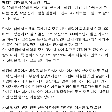
째째한 행태를 많이 보였는지...
팁 20바트~100바트 까지 드려 봤는데.. 예전보다 (기대 안했는데 준
다는 눈빛) 작은 팁에도엄청 감동하고 진짜 고마워하는 느낌으로 받으
시더라구요 ^^
맛사지 샵에서는 우리 둘째가 휘젓고 다닌 바람에 죄송해서 인당 100
바트 드렸는데 (사실 시골집 프로 모션으로 300바트인가 할인 가격으
로 이용해서 그정도는 드려도 부담 안간다고 생각했어요) 맛사지 해주
신 분이 아주 문앞까지 나오셔서 인사를 해주시고 ^^
앗, 시골집에서 예약해 주신 맛사지 샵이 최고로 친절한 것 같아요. 사
람도 미치도록 붐비지도 않고 ^^ 무엇보다 너무 시원하고 만족스러워
서 신랑은 받다가 코도 골더라는 ㅋㅋ
예전에 방콕에서 받았을 때는 맛사지사가 여자 분이셨어도 너무 구석
구석 만지셔서 거부감이 상당했거든요.. 그런데 시원한 곳만 깔끔하게
지압해 주시니 저는 이게 더 좋았어요. 일부 다른 국가에선 남자 맛사
지사가 맛사지 하는척하면서 여성분들 엉덩이도 만지고가슴도 더듬고
한다고 해서 남자가 나오면 어쩌나 걱정했는데 두분 모두 나이 지긋하
지만 손힘 좋으신 여성분이셨어요.
사실 맛사지 받기 전엔 신랑이 다음엔 카타타니에서만 있자 그랬는